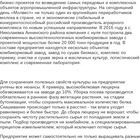
бизнес-проектов по возведению самых передовых и комплексных
объектов агропромышленной инфраструктуры. На сегодняшний
день «Молвест» не только один из крупнейших переработчиков
молока в стране, но и экономически стабильный и
конкурентоспособный российский производитель аграрного
комплекса по новым успешным направлениям. В 2016 году в с.
Николаевка Аннинского района компания с нуля построила два
современных высокотехнологичных комбикормовых завода с
проектной мощностью более 20 000 тонн продукции в год. В
составе предприятия находятся несколько объектов:
комбикормовый завод, завод по сушке биомасс, комплекс по
приему, очистке и сушке зерна и масличных культур, логистический
комплекс и современная лаборатория.
Для сохранения полезных свойств культуры на предприятии
учтены все нюансы. К примеру, высокобелковая люцерна
обезвоживается на заводе до 10%. Уборка посева производится
обязательно в раннюю фазу вегетации растения, на стадии
бутонизации, чтобы сохранить максимальное количество белка.
Скашивание происходит только в расстил - так влага уходит
равномерно и более быстро. До сбора люцерну не ворошат, чтобы
сохранить чистоту растительного сырья от попадания земли и
пыли. Подбор производится не комбайном, а специализированным
прицепом-измельчителем, который исключает потерю сырья.
Предприятие может самостоятельно не только выращивать разные