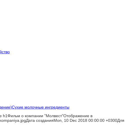
йство
Сухие молочные ингредиенты
 h1Фильм о компании "Молвест"Отображение в
ompaniya.jpgДата созданияMon, 10 Dec 2018 00:00:00 +0300Для