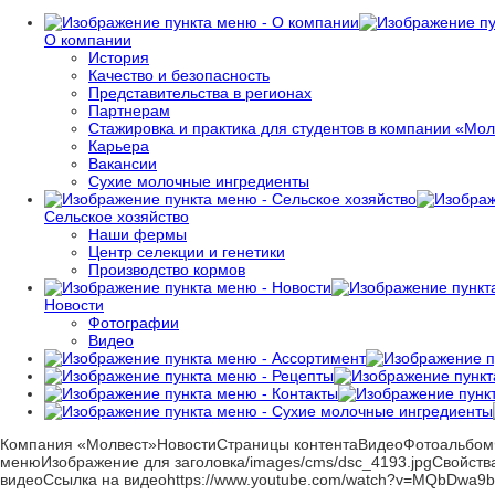
О компании
История
Качество и безопасность
Представительства в регионах
Партнерам
Стажировка и практика для студентов в компании «Мол
Карьера
Вакансии
Сухие молочные ингредиенты
Сельское хозяйство
Наши фермы
Центр селекции и генетики
Производство кормов
Новости
Фотографии
Видео
Компания «Молвест»НовостиСтраницы контентаВидеоФотоальбом
менюИзображение для заголовка/images/cms/dsc_4193.jpgСвойства
видеоСсылка на видеоhttps://www.youtube.com/watch?v=MQbDwa9b