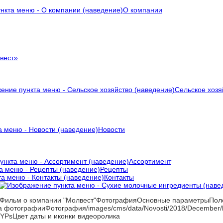
О компании
вест»
Сельское хозя
Новости
Ассортимент
Рецепты
Контакты
Фильм о компании "Молвест"ФотографияОсновные параметрыПоле
 фотографииФотография/images/cms/data/Novosti/2018/December/k
YPsЦвет даты и иконки видеоролика