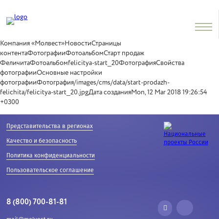
Компания «Молвест»НовостиСтраницы
контентаФотографииФотоальбомСтарт продаж
ФеличитаФотоальбомfelicitya-start_20ФотографияСвойства
фотографииОсновные настройки
фотографииФотография/images/cms/data/start-prodazh-
felichita/felicitya-start_20.jpgДата созданияMon, 12 Mar 2018 19:26:54
+0300
Представительства в регионах
Качество и безопасность
Политика конфиденциальности
Пользовательское соглашение
8 (800) 700-81-81