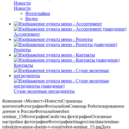
Новости
Новости
Фотографии
Видео
Ассортимент
Рецепты
Контакты
Сухие молочные ингредиенты
Компания «Молвест»НовостиСтраницы
контентаФотографииФотоальбомСеминар Роботизированное
доение в РоссииФотоальбомrobot-
seminar_15ФотографияСвойства фотографииОсновные
настройки фотографииФотография/images/cms/data/seminar-
robotizirovannoe-doenie-v-rossii/robot-seminar_15.jpgДата