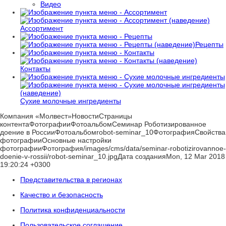
Видео
Ассортимент
Рецепты
Контакты
Сухие молочные ингредиенты
Компания «Молвест»НовостиСтраницы
контентаФотографииФотоальбомСеминар Роботизированное
доение в РоссииФотоальбомrobot-seminar_10ФотографияСвойства
фотографииОсновные настройки
фотографииФотография/images/cms/data/seminar-robotizirovannoe-
doenie-v-rossii/robot-seminar_10.jpgДата созданияMon, 12 Mar 2018
19:20:24 +0300
Представительства в регионах
Качество и безопасность
Политика конфиденциальности
Пользовательское соглашение