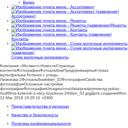
Видео
Ассортимент
Рецепты
Контакты
Сухие молочные ингредиенты
Компания «Молвест»НовостиСтраницы
контентаФотографииФотоальбомПредпремьерный показ
мультфильма Котенок с улицы
Лизюкова-2Фотоальбомkitten_02ФотографияСвойства
фотографииОсновные настройки
фотографииФотография/images/cms/data/predpremernyj-pokaz-
multfilma-kotenok-s-ulicy-lizyukova-2/kitten_02.jpgДата созданияMon,
12 Mar 2018 19:29:15 +0300
Представительства в регионах
Качество и безопасность
Политика конфиденциальности