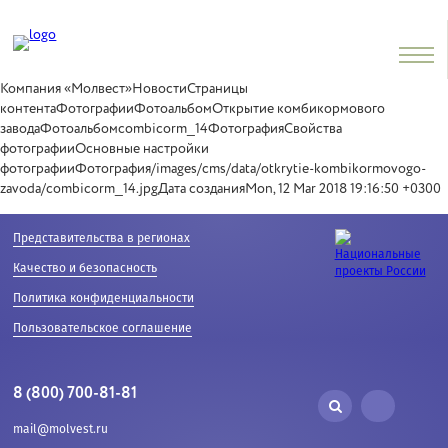
Компания «Молвест»НовостиСтраницы
контентаФотографииФотоальбомОткрытие комбикормового
заводаФотоальбомcombicorm_14ФотографияСвойства
фотографииОсновные настройки
фотографииФотография/images/cms/data/otkrytie-kombikormovogo-
zavoda/combicorm_14.jpgДата созданияMon, 12 Mar 2018 19:16:50 +0300
Представительства в регионах
Качество и безопасность
Политика конфиденциальности
Пользовательское соглашение
8 (800) 700-81-81
mail@molvest.ru