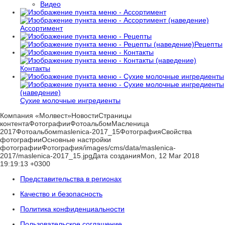
Видео
Ассортимент
Рецепты
Контакты
Сухие молочные ингредиенты
Компания «Молвест»НовостиСтраницы
контентаФотографииФотоальбомМасленица
2017Фотоальбомmaslenica-2017_15ФотографияСвойства
фотографииОсновные настройки
фотографииФотография/images/cms/data/maslenica-
2017/maslenica-2017_15.jpgДата созданияMon, 12 Mar 2018
19:19:13 +0300
Представительства в регионах
Качество и безопасность
Политика конфиденциальности
Пользовательское соглашение