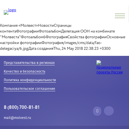
Компания «Молвест»НовостиСтраницы
контентаФотографииФотоальбомДелегация ООН на комбинате
"Молвеста"Фотоальбом6ФотографияСвойства фотографииОсновные
настройки фотографииФотография/images/cms/data/fao-
delegaciya/6.jpgДата созданияThu, 24 May 2018 22:38:23 +0300
Представительства в регионах
Качество и безопасность
Политика конфиденциальности
Пользовательское соглашение
8 (800) 700-81-81
mail@molvest.ru