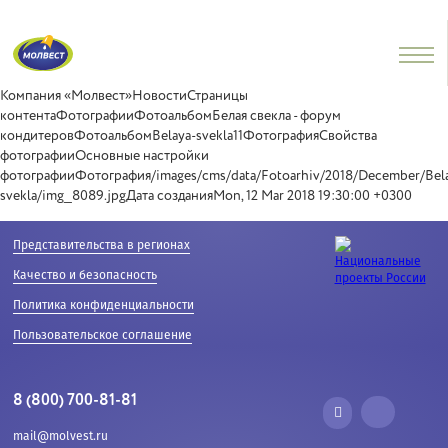
Компания «Молвест»НовостиСтраницы
контентаФотографииФотоальбомБелая свекла - форум
кондитеровФотоальбомBelaya-svekla11ФотографияСвойства
фотографииОсновные настройки
фотографииФотография/images/cms/data/Fotoarhiv/2018/December/Bel
svekla/img_8089.jpgДата созданияMon, 12 Mar 2018 19:30:00 +0300
Представительства в регионах
Качество и безопасность
Политика конфиденциальности
Пользовательское соглашение
8 (800) 700-81-81
mail@molvest.ru