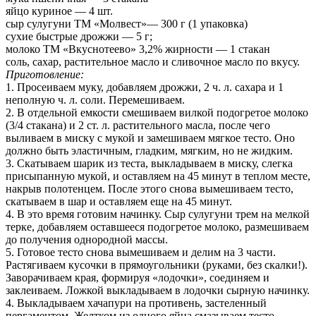
яйцо куриное — 4 шт.
сыр сулугуни ТМ «Молвест»— 300 г (1 упаковка)
сухие быстрые дрожжи — 5 г;
молоко ТМ «Вкуснотеево» 3,2% жирности — 1 стакан
соль, сахар, растительное масло и сливочное масло по вкусу.
Приготовление:
1. Просеиваем муку, добавляем дрожжи, 2 ч. л. сахара и 1
неполную ч. л. соли. Перемешиваем.
2. В отдельной емкости смешиваем вилкой подогретое молоко
(3/4 стакана) и 2 ст. л. растительного масла, после чего
выливаем в миску с мукой и замешиваем мягкое тесто. Оно
должно быть эластичным, гладким, мягким, но не жидким.
3. Скатываем шарик из теста, выкладываем в миску, слегка
присыпанную мукой, и оставляем на 45 минут в теплом месте,
накрыв полотенцем. После этого снова вымешиваем тесто,
скатываем в шар и оставляем еще на 45 минут.
4. В это время готовим начинку. Сыр сулугуни трем на мелкой
терке, добавляем оставшееся подогретое молоко, размешиваем
до получения однородной массы.
5. Готовое тесто снова вымешиваем и делим на 3 части.
Растягиваем кусочки в прямоугольники (руками, без скалки!).
Заворачиваем края, формируя «лодочки», соединяем и
заклеиваем. Ложкой выкладываем в лодочки сырную начинку.
4. Выкладываем хачапури на противень, застеленный
пергаментом. Желтком из одного яйца смазываем тесто.