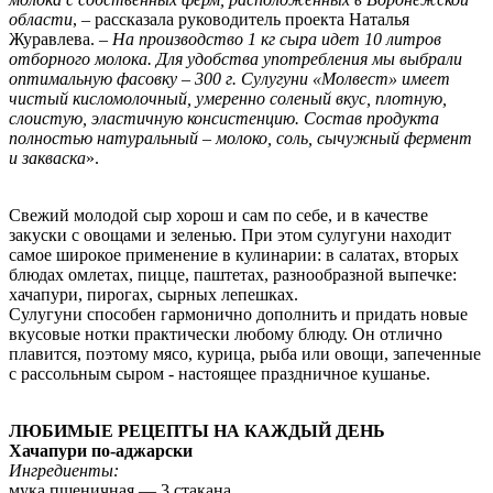
области
, – рассказала руководитель проекта Наталья
Журавлева. –
На производство 1 кг сыра идет 10 литров
отборного молока. Для удобства употребления мы выбрали
оптимальную фасовку – 300 г. Сулугуни «Молвест» имеет
чистый кисломолочный, умеренно соленый вкус, плотную,
слоистую, эластичную консистенцию. Состав продукта
полностью натуральный – молоко, соль, сычужный фермент
и закваска
».
Свежий молодой сыр хорош и сам по себе, и в качестве
закуски с овощами и зеленью. При этом сулугуни находит
самое широкое применение в кулинарии: в салатах, вторых
блюдах омлетах, пицце, паштетах, разнообразной выпечке:
хачапури, пирогах, сырных лепешках.
Сулугуни способен гармонично дополнить и придать новые
вкусовые нотки практически любому блюду. Он отлично
плавится, поэтому мясо, курица, рыба или овощи, запеченные
с рассольным сыром - настоящее праздничное кушанье.
ЛЮБИМЫЕ РЕЦЕПТЫ НА КАЖДЫЙ ДЕНЬ
Хачапури по-аджарски
Ингредиенты:
мука пшеничная — 3 стакана