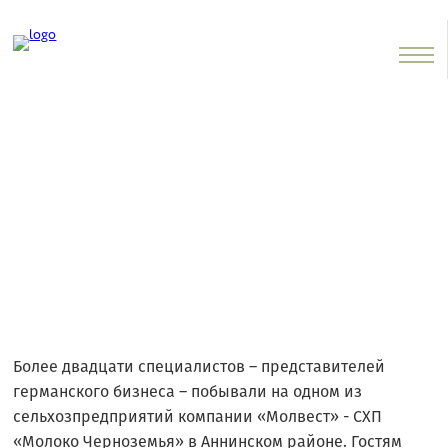
Томас Овербек: «Коровы
«Молвеста» выглядят
счастливыми»
ПОДЕЛИТЬСЯ В СОЦ. СЕТЯХ
Более двадцати специалистов – представителей
германского бизнеса – побывали на одном из
сельхозпредприятий компании «Молвест» - СХП
«Молоко Черноземья» в Аннинском районе. Гостям