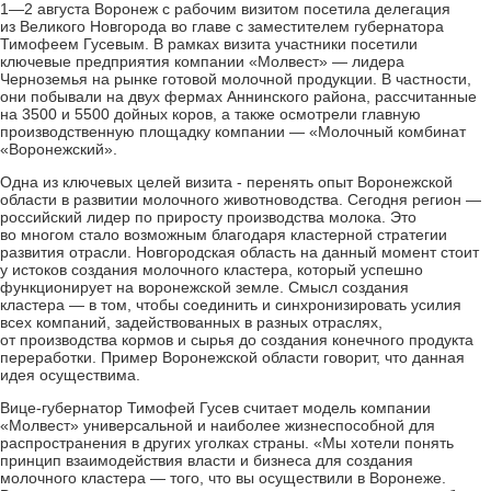
1—2 августа Воронеж с рабочим визитом посетила делегация
из Великого Новгорода во главе с заместителем губернатора
Тимофеем Гусевым. В рамках визита участники посетили
ключевые предприятия компании «Молвест» — лидера
Черноземья на рынке готовой молочной продукции. В частности,
они побывали на двух фермах Аннинского района, рассчитанные
на 3500 и 5500 дойных коров, а также осмотрели главную
производственную площадку компании — «Молочный комбинат
«Воронежский».
Одна из ключевых целей визита ­- перенять опыт Воронежской
области в развитии молочного животноводства. Сегодня регион —
российский лидер по приросту производства молока. Это
во многом стало возможным благодаря кластерной стратегии
развития отрасли. Новгородская область на данный момент стоит
у истоков создания молочного кластера, который успешно
функционирует на воронежской земле. Смысл создания
кластера — в том, чтобы соединить и синхронизировать усилия
всех компаний, задействованных в разных отраслях,
от производства кормов и сырья до создания конечного продукта
переработки. Пример Воронежской области говорит, что данная
идея осуществима.
Вице-губернатор Тимофей Гусев считает модель компании
«Молвест» универсальной и наиболее жизнеспособной для
распространения в других уголках страны. «Мы хотели понять
принцип взаимодействия власти и бизнеса для создания
молочного кластера — того, что вы осуществили в Воронеже.