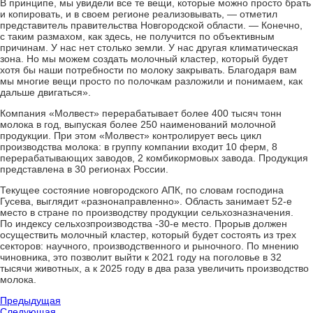
В принципе, мы увидели все те вещи, которые можно просто брать
и копировать, и в своем регионе реализовывать, — отметил
представитель правительства Новгородской области. — Конечно,
с таким размахом, как здесь, не получится по объективным
причинам. У нас нет столько земли. У нас другая климатическая
зона. Но мы можем создать молочный кластер, который будет
хотя бы наши потребности по молоку закрывать. Благодаря вам
мы многие вещи просто по полочкам разложили и понимаем, как
дальше двигаться».
Компания «Молвест» перерабатывает более 400 тысяч тонн
молока в год, выпуская более 250 наименований молочной
продукции. При этом «Молвест» контролирует весь цикл
производства молока: в группу компании входит 10 ферм, 8
перерабатывающих заводов, 2 комбикормовых завода. Продукция
представлена в 30 регионах России.
Текущее состояние новгородского АПК, по словам господина
Гусева, выглядит «разнонаправленно». Область занимает 52-е
место в стране по производству продукции сельхозназначения.
По индексу сельхозпроизводства -30-е место. Прорыв должен
осуществить молочный кластер, который будет состоять из трех
секторов: научного, производственного и рыночного. По мнению
чиновника, это позволит выйти к 2021 году на поголовье в 32
тысячи животных, а к 2025 году в два раза увеличить производство
молока.
Предыдущая
Следующая